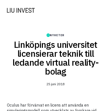
NYHETER
Linköpings universitet
licensierar teknik till
ledande virtual reality-
bolag
25 juni 2018
Oculus har förvärvat en licens att använda en
simuleringsmodell som utvecklats av forskare vid